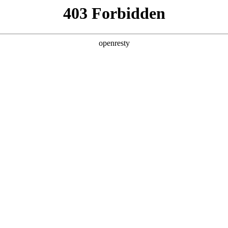
产品及服务
行业解决方案
合作伙伴
投资者关系
企业级AI规划与开发服务
大模型代训练
提供高效、稳定的大
预约专家咨询 >>